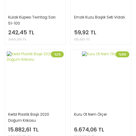
Kulak Küpesi Twintag Sarı
Emzik Kuzu Başlık Seti Vidalı
51-100
242,45 TL
59,92 TL
346,36 TL
85,60 TL
%10
%50
Kerbl Plastik Başlı 2020
Kuru Ot Nem Ölçer
Doğum Krikosu
15.882,61 TL
6.674,06 TL