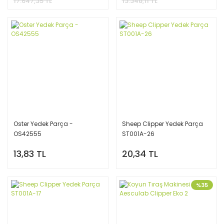
17.647,35 TL
13.348,11 TL
Oster Yedek Parça -
Sheep Clipper Yedek Parça
OS42555
ST001A-26
13,83 TL
20,34 TL
%35