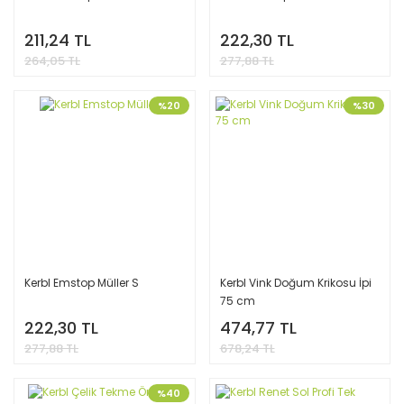
211,24 TL
222,30 TL
264,05 TL
277,88 TL
%20
%30
Kerbl Emstop Müller S
Kerbl Vink Doğum Krikosu İpi
75 cm
222,30 TL
474,77 TL
277,88 TL
678,24 TL
%40