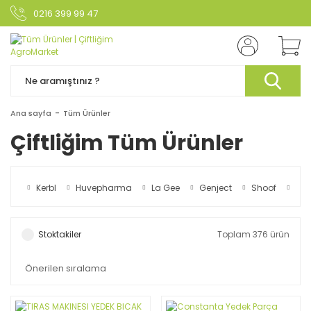
0216 399 99 47
Ana sayfa
Tüm Ürünler
Çiftliğim Tüm Ürünler
Kerbl
Huvepharma
La Gee
Genject
Shoof
Aya
Stoktakiler
Toplam 376 ürün