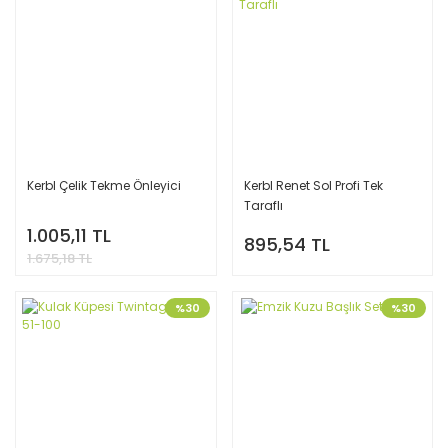
Kerbl Çelik Tekme Önleyici
Kerbl Renet Sol Profi Tek
Taraflı
1.005,11 TL
895,54 TL
1.675,18 TL
%30
%30