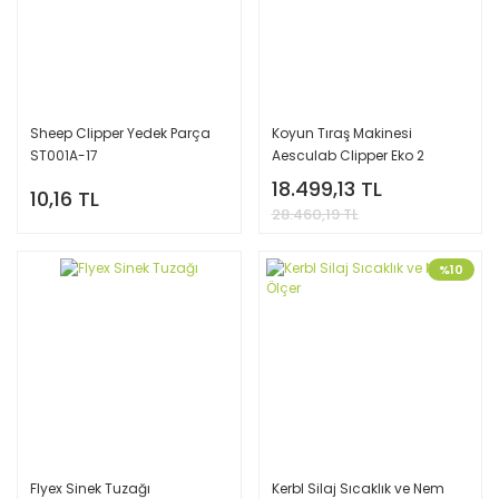
Sheep Clipper Yedek Parça
Koyun Tıraş Makinesi
ST001A-17
Aesculab Clipper Eko 2
18.499,13 TL
10,16 TL
28.460,19 TL
%10
Flyex Sinek Tuzağı
Kerbl Silaj Sıcaklık ve Nem