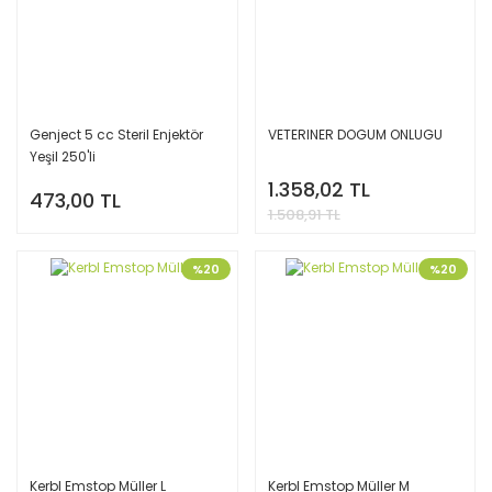
Genject 5 cc Steril Enjektör
VETERINER DOGUM ONLUGU
Yeşil 250'li
1.358,02 TL
473,00 TL
1.508,91 TL
%20
%20
Kerbl Emstop Müller L
Kerbl Emstop Müller M