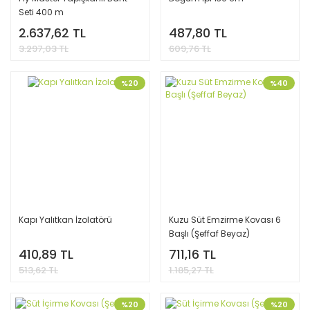
Seti 400 m
2.637,62 TL
487,80 TL
3.297,03 TL
609,76 TL
%20
%40
Kapı Yalıtkan İzolatörü
Kuzu Süt Emzirme Kovası 6
Başlı (Şeffaf Beyaz)
410,89 TL
711,16 TL
513,62 TL
1.185,27 TL
%20
%20