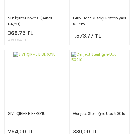
Süt İçirme Kovası (Şeffaf
Kerbl Hafif Buzağı Battaniyesi
Beyaz)
80 cm
368,75 TL
1.573,77 TL
460,94 TL
SIVI İÇİRME BİBERONU
Genject Steril İğne Ucu 500'lü
264,00 TL
330,00 TL