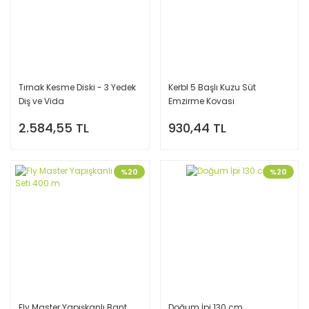
Tırnak Kesme Diski - 3 Yedek
Kerbl 5 Başlı Kuzu Süt
Diş ve Vida
Emzirme Kovası
2.584,55 TL
930,44 TL
%20
%20
Fly Master Yapışkanlı Bant
Doğum İpi 130 cm