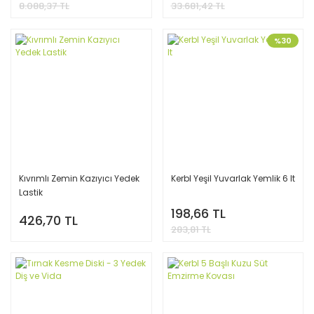
8.088,37 TL
33.681,42 TL
%30
Kıvrımlı Zemin Kazıyıcı Yedek
Kerbl Yeşil Yuvarlak Yemlik 6 lt
Lastik
198,66 TL
426,70 TL
283,81 TL