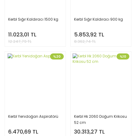
Kerbl Sığır Kaldıracı 1500 kg
Kerbl Sığır Kaldıracı 900 kg
11.023,01 TL
5.853,92 TL
12.247,79 TL
8.362,74 TL
%20
%10
Kerbl Yenidoğan Aspiratörü
Kerbl Hk 2060 Doğum Krikosu
52 cm
6.470,69 TL
30.313,27 TL