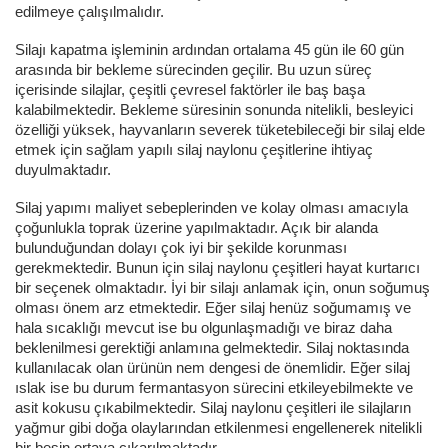
edilmeye çalışılmalıdır.
Silajı kapatma işleminin ardından ortalama 45 gün ile 60 gün
arasında bir bekleme sürecinden geçilir. Bu uzun süreç
içerisinde silajlar, çeşitli çevresel faktörler ile baş başa
kalabilmektedir. Bekleme süresinin sonunda nitelikli, besleyici
özelliği yüksek, hayvanların severek tüketebileceği bir silaj elde
etmek için sağlam yapılı silaj naylonu çeşitlerine ihtiyaç
duyulmaktadır.
Silaj yapımı maliyet sebeplerinden ve kolay olması amacıyla
çoğunlukla toprak üzerine yapılmaktadır. Açık bir alanda
bulunduğundan dolayı çok iyi bir şekilde korunması
gerekmektedir. Bunun için silaj naylonu çeşitleri hayat kurtarıcı
bir seçenek olmaktadır. İyi bir silajı anlamak için, onun soğumuş
olması önem arz etmektedir. Eğer silaj henüz soğumamış ve
hala sıcaklığı mevcut ise bu olgunlaşmadığı ve biraz daha
beklenilmesi gerektiği anlamına gelmektedir. Silaj noktasında
kullanılacak olan ürünün nem dengesi de önemlidir. Eğer silaj
ıslak ise bu durum fermantasyon sürecini etkileyebilmekte ve
asit kokusu çıkabilmektedir. Silaj naylonu çeşitleri ile silajların
yağmur gibi doğa olaylarından etkilenmesi engellenerek nitelikli
bir besin ortaya çıkarılmaktadır.