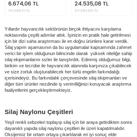
6.674,06 TL
24.535,08 TL
13.348,11 TL
27.261,20 TL
Yıllardır hayvancılık sektörünün birçok ihtiyacını karşılama
noktasında çeşitli adımlar attık. İşinizin en pratik hale getirilmesi
için bir dizi saha araştırması ile en doğru ürünlere karar verdik.
Silaj yapım aşamasının da bu uygulamalar kapsamında zahmet
verici bir işlem olduğunun bilincinde olarak yüksek niteliğe sahip
silaj ekipmanlarını sizler ile tanıştırdık. Edinmiş olduğumuz bilgi,
birikim ve tecrübe ile hayvancılık alanında karşınıza çıkabilecek
ve size zorluk oluşturabilecek her türlü engelin farkındalığı
içerisindeyiz. Bu farkındalık çerçevesinde silaj ekipmanları ve
diğer tüm ürünler nezdinde iş verimliliğinizi koruyacak araştırma
faaliyetlerini gerçekleştirmekteyiz.
Silaj Naylonu Çeşitleri
Yeşil renkli sebzeleri toplayıp silaj için bir araya getirdikten sonra
dayanıklı yapıda silaj naylonu çeşitleri ile üzeri kapatılmalıdır.
Oksijensiz bir ortam ortaya çıkartılarak en iyi sonuç elde