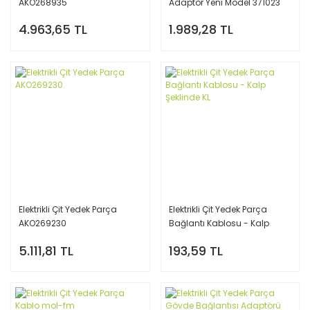
AKO268935
Adaptör Yeni Model 371023
4.963,65 TL
1.989,28 TL
Elektrikli Çit Yedek Parça
Elektrikli Çit Yedek Parça
AKO269230
Bağlantı Kablosu - Kalp
Şeklinde KL
5.111,81 TL
193,59 TL