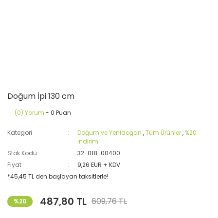
Doğum İpi 130 cm
(0) Yorum
- 0 Puan
Kategori
Doğum ve Yenidoğan
,
Tüm Ürünler
,
%20
İndirim
Stok Kodu
32-018-00400
Fiyat
9,26 EUR + KDV
*45,45 TL den başlayan taksitlerle!
487,80 TL
609,76 TL
%20