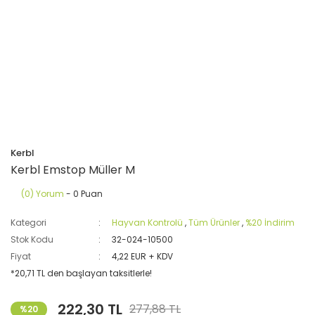
Kerbl
Kerbl Emstop Müller M
(0) Yorum
- 0 Puan
Kategori
Hayvan Kontrolü
,
Tüm Ürünler
,
%20 İndirim
Stok Kodu
32-024-10500
Fiyat
4,22 EUR + KDV
*20,71 TL den başlayan taksitlerle!
222,30 TL
277,88 TL
%20