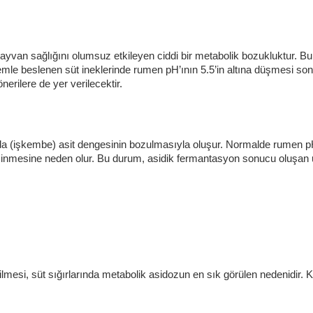
yvan sağlığını olumsuz etkileyen ciddi bir metabolik bozukluktur. Bu 
emle beslenen süt ineklerinde rumen pH’ının 5.5’in altına düşmesi so
nerilere de yer verilecektir.
nda (işkembe) asit dengesinin bozulmasıyla oluşur. Normalde rumen pH
 inmesine neden olur. Bu durum, asidik fermantasyon sonucu oluşan uçucu 
ilmesi, süt sığırlarında metabolik asidozun en sık görülen nedenidir