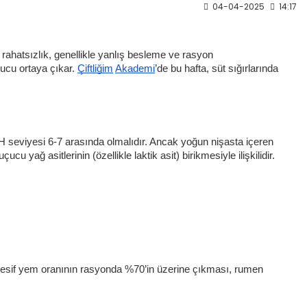
04-04-2025
14:17
rahatsızlık, genellikle yanlış besleme ve rasyon
nucu ortaya çıkar.
Çiftliğim
Akademi
’de bu hafta, süt sığırlarında
 seviyesi 6-7 arasında olmalıdır. Ancak yoğun nişasta içeren
yağ asitlerinin (özellikle laktik asit) birikmesiyle ilişkilidir.
. Kesif yem oranının rasyonda %70’in üzerine çıkması, rumen