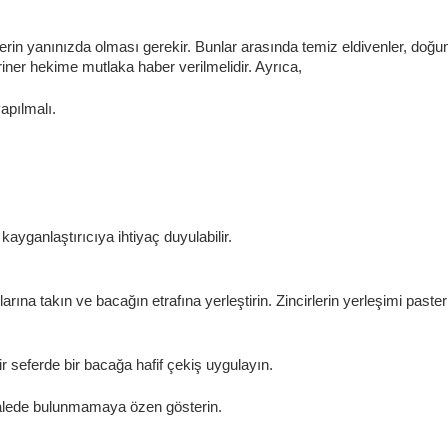
n yanınızda olması gerekir. Bunlar arasında temiz eldivenler, doğu
iner hekime mutlaka haber verilmelidir. Ayrıca,
pılmalı.
yganlaştırıcıya ihtiyaç duyulabilir.
na takın ve bacağın etrafına yerleştirin. Zincirlerin yerleşimi pastern
 seferde bir bacağa hafif çekiş uygulayın.
halede bulunmamaya özen gösterin.