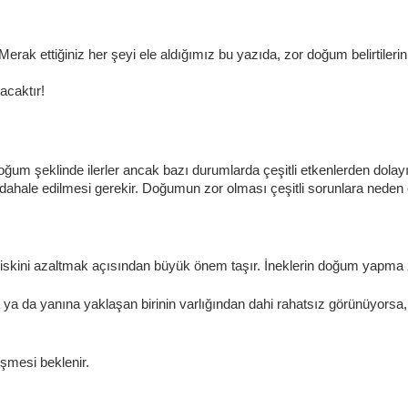
Merak ettiğiniz her şeyi ele aldığımız bu yazıda, zor doğum belirti
lacaktır!
oğum şeklinde ilerler ancak bazı durumlarda çeşitli etkenlerden dolay
le edilmesi gerekir. Doğumun zor olması çeşitli sorunlara neden olab
skini azaltmak açısından büyük önem taşır. İneklerin doğum yapma za
sa ya da yanına yaklaşan birinin varlığından dahi rahatsız görünüyorsa
şmesi beklenir.