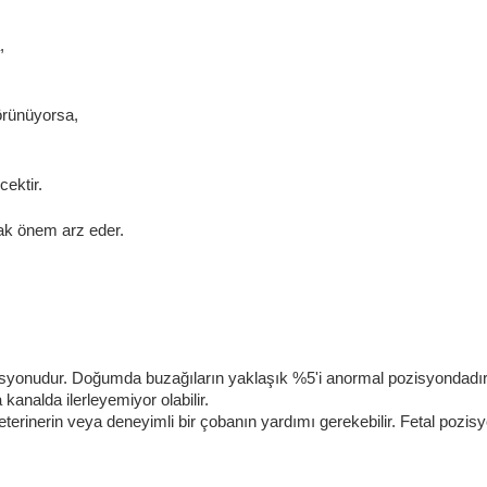
, 
görünüyorsa,
ektir. 
mak önem arz eder.
isyonudur. Doğumda buzağıların yaklaşık %5'i anormal pozisyondadır
 kanalda ilerleyemiyor olabilir.
erinerin veya deneyimli bir çobanın yardımı gerekebilir. Fetal pozi