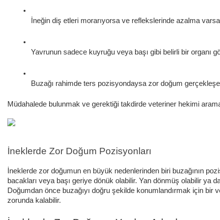
İneğin diş etleri morarıyorsa ve reflekslerinde azalma varsa
Yavrunun sadece kuyruğu veya başı gibi belirli bir organı 
Buzağı rahimde ters pozisyondaysa zor doğum gerçekleşec
Müdahalede bulunmak ve gerektiği takdirde veteriner hekimi ara
İneklerde Zor Doğum Pozisyonları
İneklerde zor doğumun en büyük nedenlerinden biri buzağının poz
bacakları veya başı geriye dönük olabilir. Yan dönmüş olabilir ya da
Doğumdan önce buzağıyı doğru şekilde konumlandırmak için bir vet
zorunda kalabilir.