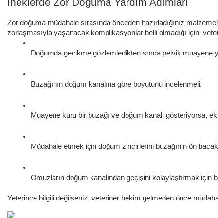
İneklerde Zor Doğuma Yardım Adımları
Zor doğuma müdahale sırasında önceden hazırladığınız malzemeleri
zorlaşmasıyla yaşanacak komplikasyonlar belli olmadığı için, veter
Doğumda gecikme gözlemledikten sonra pelvik muayene ya
Buzağının doğum kanalına göre boyutunu incelenmeli.
Muayene kuru bir buzağı ve doğum kanalı gösteriyorsa, ek ka
Müdahale etmek için doğum zincirlerini buzağının ön bacakları
Omuzların doğum kanalından geçişini kolaylaştırmak için bir
Yeterince bilgili değilseniz, veteriner hekim gelmeden önce müda