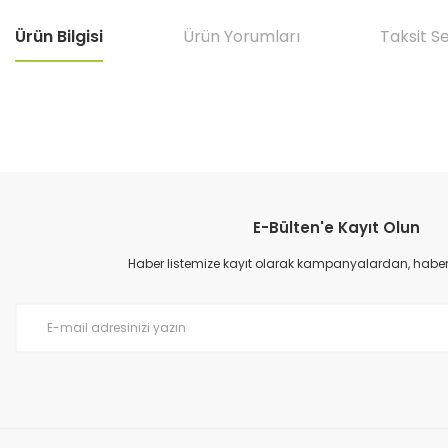
Ürün Bilgisi
Ürün Yorumları
Taksit S
Bu ürünün fiyat bilgisi, resim, ürün açıklamalarında ve diğer konular
Görüş ve önerileriniz için teşekkür ederiz.
E-Bülten'e Kayıt Olun
Ürün resmi kalitesiz, bozuk veya görüntülenemiyor.
Ürün açıklamasında eksik bilgiler bulunuyor.
Haber listemize kayıt olarak kampanyalardan, haberda
Ürün bilgilerinde hatalar bulunuyor.
Ürün fiyatı diğer sitelerden daha pahalı.
Bu ürüne benzer farklı alternatifler olmalı.