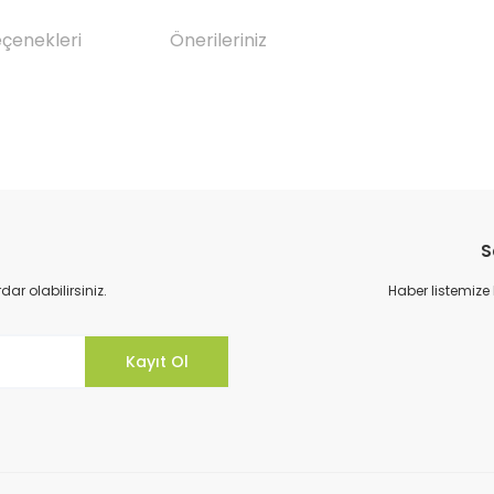
eçenekleri
Önerileriniz
da yetersiz gördüğünüz noktaları öneri formunu kullanarak tarafımıza il
Bu ürüne ilk yorumu siz yapın!
S
Yorum Yaz
r olabilirsiniz.
Haber listemize
Kayıt Ol