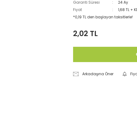
Garanti Süresi
24 Ay
Fiyat
1,68 TL + 
*0,19 TL den başlayan taksitlerle!
2,02 TL
Arkadaşına Öner
Fiy