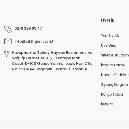
ÜYELİK
0216 399 99 47
Yeni Üyelik
info@ciftligim.com.tr
Üye Girişi
Huvepharma Turkey Hayvan Beslenmesi ve
Şifremi Unuttum
Sağlığı Hizmetleri A.Ş. Esentepe Mah.
Cevizli D-100 Güney Yan Yol Lapis Han Ofis
İletişim Formu
No: 25/6144 Soğanlık - Kartal / İstanbul
Havale Bildirim
Sipariş Sorgula
Kargo Takibi
İletişim