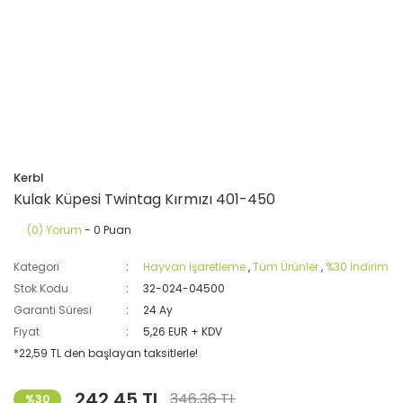
Kerbl
Kulak Küpesi Twintag Kırmızı 401-450
(0) Yorum
- 0 Puan
Kategori
Hayvan İşaretleme
,
Tüm Ürünler
,
%30 İndirim
Stok Kodu
32-024-04500
Garanti Süresi
24 Ay
Fiyat
5,26 EUR + KDV
*22,59 TL den başlayan taksitlerle!
242,45 TL
346,36 TL
%30