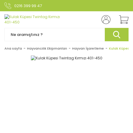
0216 399 99 47
Ana sayfa
Hayvancılık Ekipmanları
Hayvan İşaretleme
Kulak Küpesi 