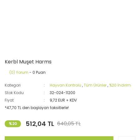
Kerbl Muşet Harms
(0) Yorum
- 0 Puan
Kategori
Hayvan Kontrolü
,
Tüm Ürünler
,
%20 İndirim
Stok Kodu
32-024-11200
Fiyat
9,72 EUR + KDV
*47,70 TL den başlayan taksitlerle!
512,04 TL
640,05 TL
%20