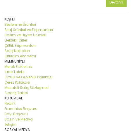
Devamı
KEŞFET
Beslenme Ürünleri
Silaj Ürünleri ve Ekipmanları
Bakım ve Hijyen Ürünleri
Elektrikli Çitler
Çiftlik Ekipmanları
Satış Noktaları
Çiftliğim Akademi
MEMNUNİYET
Merak Ettikleriniz
İade Talebi
Gizlilik ve Güvenlik Politikası
Çerez Politikası
Mesafeli Satış Sözleşmesi
Sipariş Takibi
KURUMSAL
Nedir?
Franchise Başvuru
Bayi Başvuru
Basın ve Medya
İletişim
SOSYAL MEDYA