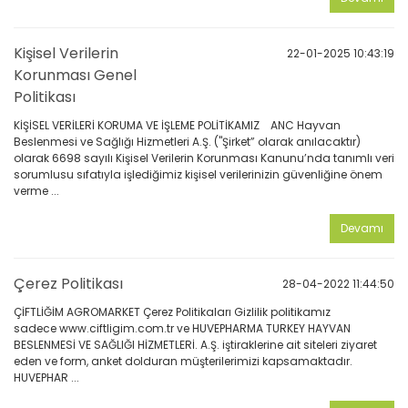
Kişisel Verilerin
22-01-2025 10:43:19
Korunması Genel
Politikası
KİŞİSEL VERİLERİ KORUMA VE İŞLEME POLİTİKAMIZ ANC Hayvan
Beslenmesi ve Sağlığı Hizmetleri A.Ş. ("Şirket” olarak anılacaktır)
olarak 6698 sayılı Kişisel Verilerin Korunması Kanunu’nda tanımlı veri
sorumlusu sıfatıyla işlediğimiz kişisel verilerinizin güvenliğine önem
verme ...
Devamı
Çerez Politikası
28-04-2022 11:44:50
ÇİFTLİĞİM AGROMARKET Çerez Politikaları Gizlilik politikamız
sadece www.ciftligim.com.tr ve HUVEPHARMA TURKEY HAYVAN
BESLENMESİ VE SAĞLIĞI HİZMETLERİ. A.Ş. iştiraklerine ait siteleri ziyaret
eden ve form, anket dolduran müşterilerimizi kapsamaktadır.
HUVEPHAR ...