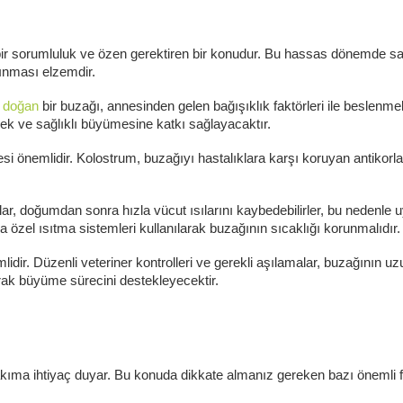
bir sorumluluk ve özen gerektiren bir konudur. Bu hassas dönemde sağlı
ınması elzemdir.
 doğan
bir buzağı, annesinden gelen bağışıklık faktörleri ile beslenmel
ecek ve sağlıklı büyümesine katkı sağlayacaktır.
 önemlidir. Kolostrum, buzağıyı hastalıklara karşı koruyan antikorlar 
ar, doğumdan sonra hızla vücut ısılarını kaybedebilirler, bu nedenle u
 özel ısıtma sistemleri kullanılarak buzağının sıcaklığı korunmalıdır.
ir. Düzenli veteriner kontrolleri ve gerekli aşılamalar, buzağının uz
arak büyüme sürecini destekleyecektir.
akıma ihtiyaç duyar. Bu konuda dikkate almanız gereken bazı önemli fa