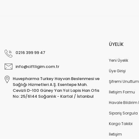
ÜYELİK
0216 399 99 47
Yeni Üyelik
info@ciftligim.com.tr
Üye Girişi
Huvepharma Turkey Hayvan Beslenmesi ve
Şifremi Unuttum
Sağlığı Hizmetleri A.Ş. Esentepe Mah.
Cevizli D-100 Güney Yan Yol Lapis Han Ofis
İletişim Formu
No: 25/6144 Soğanlık - Kartal / İstanbul
Havale Bildirim
Sipariş Sorgula
Kargo Takibi
İletişim