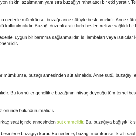
skini azaltmanın yanı sıra buzağıyı rahatlatıcı bir etki yaratır. Temiz
 bu nedenle mümkünse, buzağı anne sütüyle beslenmelidir. Anne sütü a
kullanılmalıdır. Buzağı düzenli aralıklarla beslenmeli ve sağlıklı bir b
edenle, uygun bir barınma sağlanmalıdır. Isı lambaları veya ısıtıcılar 
önemlidir.
r mümkünse, buzağı annesinden süt almalıdır. Anne sütü, buzağıyı en
dır. Bu formüller genellikle buzağının ihtiyaç duyduğu tüm temel besin
z önünde bulundurulmalıdır.
irkaç saat içinde annesinden
süt emmelidir
. Bu, buzağıya bağışıklık 
 ve besinlerle buzağıyı korur. Bu nedenle, buzağı mümkünse ilk altı 