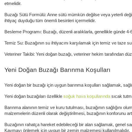
etmelidir.
Buzağı Sütü Formülü: Anne sütü mümkün değilse veya yeterli değilse,
ihtiyaç duyduğu tüm önemli besinleri içermelidir.
Besleme Programı: Buzağı, düzenli aralıklarla, genellikle günde 4-
Temiz Su: Buzağının su ihtiyacını karşılamak için temiz ve taze su 
Veteriner Takibi: Yeni doğan buzağı, veteriner hekim tarafından düz
Yeni Doğan Buzağı Barınma Koşulları
Yeni doğan bir buzağı için uygun barınma koşulları sağlamak, sağlık
Yeni doğan buzağıları özellikle
soğuk hava koşullarında
sıcak tutm
Barınma alanının temiz ve kuru tutulması, buzağının sağlığını olumlu
malzemelerin düzenli olarak değiştirilmesi, buzağının konforunu artı
Buzağının rahatça hareket edebileceği bir alan sağlamak, genel sağlık
Kaymayı önlemek için uygun bir zemin malzemesi kullanılmalıdır.