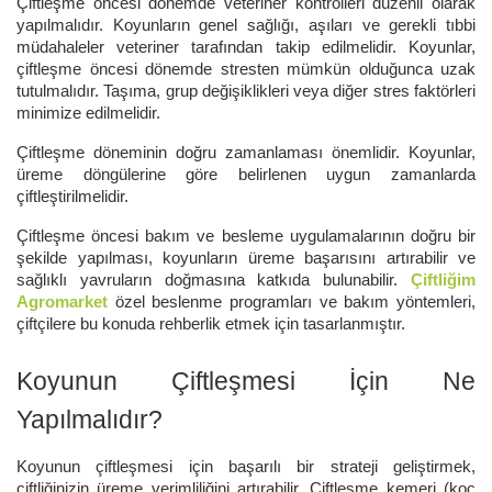
Çiftleşme öncesi dönemde veteriner kontrolleri düzenli olarak
yapılmalıdır. Koyunların genel sağlığı, aşıları ve gerekli tıbbi
müdahaleler veteriner tarafından takip edilmelidir. Koyunlar,
çiftleşme öncesi dönemde stresten mümkün olduğunca uzak
tutulmalıdır. Taşıma, grup değişiklikleri veya diğer stres faktörleri
minimize edilmelidir.
Çiftleşme döneminin doğru zamanlaması önemlidir. Koyunlar,
üreme döngülerine göre belirlenen uygun zamanlarda
çiftleştirilmelidir.
Çiftleşme öncesi bakım ve besleme uygulamalarının doğru bir
şekilde yapılması, koyunların üreme başarısını artırabilir ve
sağlıklı yavruların doğmasına katkıda bulunabilir.
Çiftliğim
Agromarket
özel beslenme programları ve bakım yöntemleri,
çiftçilere bu konuda rehberlik etmek için tasarlanmıştır.
Koyunun Çiftleşmesi İçin Ne
Yapılmalıdır?
Koyunun çiftleşmesi için başarılı bir strateji geliştirmek,
çiftliğinizin üreme verimliliğini artırabilir. Çiftleşme kemeri (koç