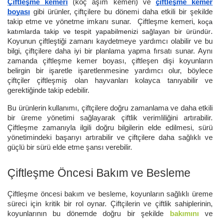
Çiftleşme kemeri
(koç aşım kemeri) ve
çiftleşme kemer
boyası
gibi ürünler, çiftçilere bu dönemi daha etkili bir şekilde
takip etme ve yönetme imkanı sunar. Çiftleşme kemeri,
koça
katımlarda takip ve tespit yapabilmenizi sağlayan bir üründür
.
Koyunun çiftleştiği zamanı kaydetmeye yardımcı olabilir ve bu
bilgi, çiftçilere daha iyi bir planlama yapma fırsatı sunar. Aynı
zamanda çiftleşme kemer boyası, çiftleşen dişi koyunların
belirgin bir işaretle işaretlenmesine yardımcı olur, böylece
çiftçiler çiftleşmiş olan hayvanları kolayca tanıyabilir ve
gerektiğinde takip edebilir.
Bu ürünlerin kullanımı, çiftçilere doğru zamanlama ve daha etkili
bir üreme yönetimi sağlayarak çiftlik verimliliğini artırabilir.
Çiftleşme zamanıyla ilgili doğru bilgilerin elde edilmesi, sürü
yönetimindeki başarıyı artırabilir ve çiftçilere daha sağlıklı ve
güçlü bir sürü elde etme şansı verebilir.
Çiftleşme Öncesi Bakım ve Besleme
Çiftleşme öncesi bakım ve besleme, koyunların sağlıklı üreme
süreci için kritik bir rol oynar. Çiftçilerin ve çiftlik sahiplerinin,
koyunlarının bu dönemde doğru bir şekilde
bakımını
ve