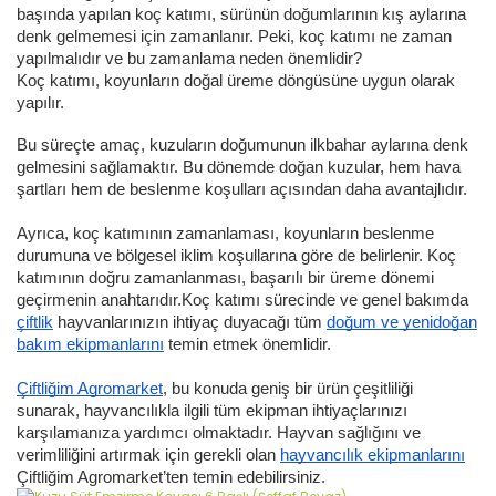
başında yapılan koç katımı, sürünün doğumlarının kış aylarına
denk gelmemesi için zamanlanır. Peki, koç katımı ne zaman
yapılmalıdır ve bu zamanlama neden önemlidir?
Koç katımı, koyunların doğal üreme döngüsüne uygun olarak
yapılır.
Bu süreçte amaç, kuzuların doğumunun ilkbahar aylarına denk
gelmesini sağlamaktır.
Bu dönemde doğan kuzular, hem hava
şartları hem de beslenme koşulları açısından daha avantajlıdır.
Ayrıca, koç katımının zamanlaması, koyunların beslenme
durumuna ve bölgesel iklim koşullarına göre de belirlenir. Koç
katımının doğru zamanlanması, başarılı bir üreme dönemi
geçirmenin anahtarıdır.
Koç katımı sürecinde ve genel bakımda
çiftlik
hayvanlarınızın ihtiyaç duyacağı tüm
doğum ve yenidoğan
bakım ekipmanlarını
temin etmek önemlidir.
Çiftliğim Agromarket
, bu konuda geniş bir ürün çeşitliliği
sunarak, hayvancılıkla ilgili tüm ekipman ihtiyaçlarınızı
karşılamanıza yardımcı olmaktadır.
Hayvan sağlığını ve
verimliliğini artırmak için gerekli olan
hayvancılık ekipmanlarını
Çiftliğim Agromarket’ten temin edebilirsiniz.