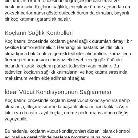
biri, koçların katım öncesinde doğru şekilde bakılması ve
beslenmesidir.
Koçların sağlıklı, enerjik ve üreme açısından en
yüksek performansı gösterebilecek durumda olmaları, başarılı
bir koç katımını garanti altına alır.
Koçların Sağlık Kontrolleri
Koç katımı öncesinde koçların genel sağlık durumları detaylı bir
şekilde kontrol edilmelidir. Herhangi bir hastalık belirtisi olup
olmadığına bakılmalı ve gerekli tedbirler alınmalıdır. Parazitlerin
üreme performansını olumsuz etkileyebileceği göz önünde
bulundurularak, koçların parazit tedavileri yapılmalıdır.
Bu
tedaviler, koçların sağlıklı kalmalarını ve koç katımı sırasında
maksimum verim elde edilmesini sağlar.
İdeal Vücut Kondisyonunun Sağlanması
Koç katımı öncesinde koçların ideal vücut kondisyonuna sahip
olmaları, çiftleşme sırasında başarılı olmaları için kritiktir. Aşırı
kilolu ya da aşırı zayıf koçlar, üreme performanslarında düşüş
yaşayabilir.
Bu nedenle, koçların vücut kondisyonları düzenli olarak kontrol
edilmeli ve gerektiğinde besleme programı buna göre