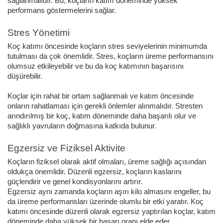
sağlanmalıdır. Bu, koçların katım döneminde yüksek
performans göstermelerini sağlar.
Stres Yönetimi
Koç katımı öncesinde koçların stres seviyelerinin minimumda
tutulması da çok önemlidir. Stres, koçların üreme performansını
olumsuz etkileyebilir ve bu da koç katımının başarısını
düşürebilir.
Koçlar için rahat bir ortam sağlanmalı ve katım öncesinde
onların rahatlaması için gerekli önlemler alınmalıdır.
Stresten
arındırılmış bir koç, katım döneminde daha başarılı olur ve
sağlıklı yavruların doğmasına katkıda bulunur.
Egzersiz ve Fiziksel Aktivite
Koçların fiziksel olarak aktif olmaları, üreme sağlığı açısından
oldukça önemlidir. Düzenli egzersiz, koçların kaslarını
güçlendirir ve genel kondisyonlarını artırır.
Egzersiz aynı zamanda koçların aşırı kilo almasını engeller, bu
da üreme performansları üzerinde olumlu bir etki yaratır.
Koç
katımı öncesinde düzenli olarak egzersiz yaptırılan koçlar, katım
döneminde daha yüksek bir başarı oranı elde eder.